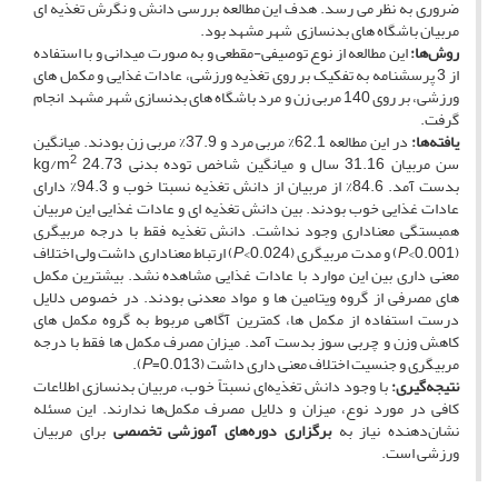
ضروری به نظر می رسد. هدف این مطالعه بررسی دانش و نگرش تغذیه ای
مربیان باشگاه های بدنسازی شهر مشهد بود.
روش‌ها‌:
این مطالعه از نوع توصیفی-مقطعی و به صورت میدانی و با استفاده
از 3 پرسشنامه به تفکیک بر روی تغذیه ورزشی، عادات غذایی و مکمل های
ورزشی، بر روی 140 مربی زن و مرد باشگاه های بدنسازی شهر مشهد انجام
گرفت.
یافته‌ها:
در این مطالعه 62.1% مربی مرد و 37.9% مربی زن بودند. میانگین
2
سن مربیان 31.16 سال و میانگین شاخص توده بدنی kg/m
24.73
بدست آمد.
84.6% از مربیان از دانش تغذیه نسبتا خوب و 94.3% دارای
عادات غذایی خوب بودند. بین دانش تغذیه ای و عادات غذایی این مربیان
همبستگی معناداری وجود نداشت. دانش تغذیه فقط با درجه مربیگری
(
<0.001) و مدت مربیگری (
P
P
<0.024) ارتباط معناداری داشت ولی اختلاف
معنی داری بین این موارد با عادات غذایی مشاهده نشد. بیشترین مکمل
های مصرفی از گروه ویتامین ها و مواد معدنی بودند. در خصوص دلایل
درست استفاده از مکمل ها، کمترین آگاهی مربوط به گروه مکمل های
کاهش وزن و چربی سوز بدست آمد. میزان مصرف مکمل ها فقط با درجه
مربیگری و جنسیت اختلاف معنی داری داشت (
=0.013).
P
نتیجه‌گیری:
با وجود دانش تغذیه‌ای نسبتاً خوب، مربیان بدنسازی اطلاعات
کافی در مورد نوع، میزان و دلایل مصرف مکمل‌ها ندارند. این مسئله
نشان‌دهنده نیاز به
برگزاری دوره‌های آموزشی تخصصی
برای مربیان
ورزشی است.