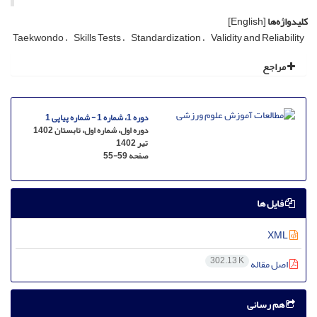
کلیدواژه‌ها
[English]
Taekwondo
Skills Tests
Standardization
Validity and Reliability
مراجع
دوره 1، شماره 1 - شماره پیاپی 1
دوره اول، شماره اول، تابستان 1402
تیر 1402
صفحه
55-59
فایل ها
XML
302.13 K
اصل مقاله
هم رسانی