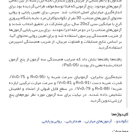
متداول و با نظرسنجی از مربیان و ورزشکاران نخبه این رشته، از ‏بین تمامی
آزمون‌های موجود، پنج آزمونی که قبلا توسط مولف طراحی گردیده بود برای
اندازه‌گیری مهارتهای اصلی انتخاب شد. سپس برای تعیین پایایی و روایی
محتوای ‏آزمون‌های منتخب، 30 نفر از تکواندوکاران مرد نخبه باشگاه پیروزی
کرج با میانگین سنی 2±20 سال، برای مشارکت در تحقیق انتخاب شدند و
آزمون‌های منتخب را در دو مرحله ‏اجرا نمودند. برای بررسی پایایی آزمون‌ها
از ضریب همبستگی پیرسون استفاده شد و برای تعیین روایی محتوای آنها،
بر اساس نتایج مسابقات و قضاوت مربیان، از ضریب همبستگی ‏اسپیرمن
استفاده گردید.
یافته‌ها یافته‌ها نشان داد که ضرایب همبستگی سه آزمون از پنج آزمون
انتخاب‌شده معنی دار بودند (‏P≤0/05‎‏).
نتیجه‌گیری بنابراین، آزمونهای سرعت ضربه پا (‏R=0/95‎‏ و ‏V=0/75‎‏)،
قدرت ضربه دست (‏R=0/91‎‏ و ‏V=0/81‎‏) و سرعت مهارت ترکیبی (یازده
ضربه) (‏R=0/88‎‏ و ‏V=0/79‎‏)، در سطح قابل قبولی از اعتماد و اطمینان
تشخیص داده ‏شدند.‏‎ ‎در نهایت برای سه آزمون مورد نظر نورم‌های پنچ
ارزشی تدوین گردید. ‏
کلیدواژه‌ها
تکواندو
آزمون‌های مهارتی
هنجاریابی
روایی و پایایی
موضوعات