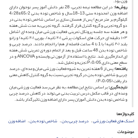
‏وزن بود.‏
روش‌ها‌:
در این مطالعه نیمه تجربی، 28 نفر دانش آموز پسر نوجوان دارای
اضافه وزن (محدوده سنی 13-18سال و شاخص توده ‏بدنی‎ ‎‏65/2‏‎±‎‏4/28
کیلوگرم بر متر مربع) پس از همسان سازی بر اساس شاخص توده بدنی در
دو گروه تجربی و گروه ‏کنترل قرار گرفتند. گروه تجربی به مدت شش‎ ‎هفته
و هر هفته سه جلسه پروتکل تمرینی فعالیت ورزشی میان وعده ‏ای (شامل
۳×۱ دقیقه ای حرکت های اسکوات پرشی (۲۰ ثانیه)، بورپی (۲۰ ثانیه) و زانو
بلند (۲۰ ثانیه) با 1 تا 4 ‏ساعت فاصله از هم) را انجام دادند. درصد چربی و
شاخص توده بدن 48 ساعت قبل و بعد از اتمام دوره ی تمرینی شش ‏هفته
ای اندازه‌گیری شد. نتایج با استفاده از آزمون تی وابسته و‎ ANCOVA ‎و در
سطح معنی داری ‏P<0/05‎‏ تجزیه و ‏تحلیل شد‎.‎‏ ‏
یافته‌ها:
پس از 6 هفته تمرین به شیوه فعالیت ورزشی میان وعده ای، درصد
چربی و شاخص توده بدن در گروه تجربی نسبت به ‏گروه کنترل کاهش معنی
دار یافت (‏P<0/05‎‏). ‏
نتیجه‌گیری:
بر اساس نتایج این مطالعه، به نظر می رسد فعالیت ورزشی میان
وعده ای در قالب مکمل درس تربیت بدنی می تواند در ‏کاهش درصد چربی
و شاخص توده بدن دانش آموزان پسر دارای اضافه وزن تاثیرگذار باشد‎.‎
کلیدواژه‌ها
اسنک های فعالیت ورزشی
درصد چربی بدن
شاخص توده بدن
اضافه وزن
موضوعات