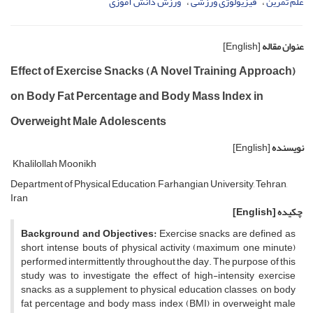
علم تمرین
فیزیولوژی ورزشی
ورزش دانش آموزی
عنوان مقاله
[English]
Effect of Exercise Snacks (A Novel Training Approach)
on Body Fat Percentage and Body Mass Index in
Overweight Male Adolescents
نویسنده
[English]
Khalilollah Moonikh
Department of Physical Education, Farhangian University, Tehran,
Iran
چکیده
[English]
Background and Objectives:
Exercise snacks are defined as
short, intense bouts of physical activity (maximum one minute)
performed intermittently throughout the day. The purpose of this
study was to investigate the effect
of high-intensity exercise
snacks, as a supplement to physical education classes, on body
fat
percentage and body mass index (BMI) in overweight male