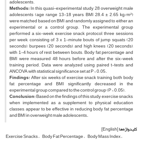
adolescents.
Methods:
In this quasi-experimental study, 28 overweight male
adolescents (age range 13-18 years, BMI 28.4
± 2.65 kg/m²)
were matched based on BMI and randomly assigned to either an
experimental or a
control group. The experimental group
performed a six-week exercise snack protocol, three
sessions
per week, consisting of 3 x 1-minute bouts of jump squats (20
seconds), burpees (20
seconds), and high knees (20 seconds),
with 1-4 hours of rest between bouts. Body fat percentage
and
BMI were measured 48 hours before and after the six-week
training period. Data were
analyzed using paired t-tests and
‎‏.‏
ANCOVA, with statistical significance set at P < 0.05
Findings:
After six weeks of exercise snack training, both body
fat percentage and BMI significantly
decreased in the
experimental group compared to the control group (P < 0.05
).
Conclusion:
Based on the findings of this study, exercise snacks,
when implemented as a supplement to
physical education
classes, appear to be effective in reducing body fat percentage
‏.‏
overweight male adolescents
and BMI in
کلیدواژه‌ها
[English]
Exercise Snacks
Body Fat Percentage
Body Mass Index