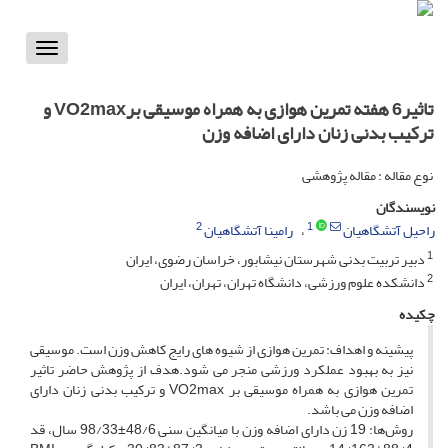
Toggle
vigation
تاثیر6 هفته تمرین هوازی به همراه موسیقی برVO2max و
ترکیب بدنی زنان دارای اضافه وزن
نوع مقاله : مقاله پژوهشی
نویسندگان
2
1
راحیل آتشگاهیان
رامینا آتشگاهیان
1
دبیر تربیت بدنی شهرستان نیشابور، خراسان رضوی، ایران
2
دانشکده علوم ورزشی، دانشگاه تهران، تهران، ایران
چکیده
پیشینه و اهداف: تمرین هوازی از شیوه های رایج کاهش وزن است. موسیقی
نیز به بهبود عملکرد ورزشی منجر می شود.هدف از پژوهش حاضر تاثیر
تمرین هوازی به همراه موسیقی بر VO2max و ترکیب بدنی زنان دارای
اضافه وزن می باشد.
روش‌ها: 19 زن دارای اضافه وزن با میانگین سنی 48/6±98/33 سال، قد