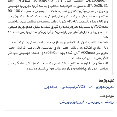
88/4±14/163 سانتی متر، وزن 87/3±30/83 کیلوگرم ،BMI
97/0±25/31، به صورت داوطلبانه انتخاب و به سه گروه تجربی با موسیقی
وبدون موسیقی وگروه کنترل تقسیم شدند. موسیقی با سرعت 100-90
بیت در دقیقه پخش می شد. گروه‌های تمرینی به مدت ۶ هفته ، 3 روز و هر
روز60 دقیقه باشدت 65-45% ضربان قلب بیشینه به فعالیت می پرداختند.
VO2max با تست پله هاروارد اندازه گیری شد. به دلیل عدم توزیع طبیعی،
جهت تجزیه وتحلیل از آمار غیر پارامتریک و آزمون کراسکال والیس استفاده
شد.
یافته‌ها: نتایج نشان داد که تمرین هوازی به همراه موسیقی بر ترکیب بدنی
زنان دارای اضافه وزن تاثیر معنی داری نداشت، ولی باعث افزایش معنی
داری در VO2max آنان شده بود (05/0p≤) و احتمالا موسیقی تنها اثر
انگیزشی اعمال کرده است.
نتیجه‌گیری: با توجه به نتایج پیشنهاد می شود جهت افزایش آمادگی قلبی
تنفسی زنان دارای اضافه وزن از تمرینات هوازی استفاده شود.
کلیدواژه‌ها
تمرین هوازی
VO2maxترکیب بدنی
اضافه وزن
موضوعات
روانشناسی ورزشی
فیزیولوژی ورزشی