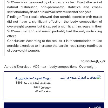
VO2max was measured by a Harvard stair test. Due to the lack of
natural distribution, non-parametric statistics and cross-
sectional analysis of Kruskal Wallis were used for analysis.
Findings: The results showed that aerobic exercise with music
did not have a significant effect on the body composition of
overweight women, but it caused a significant increase in their
VO2max (p≤0.05) and music probably had the only motivating
effect.
Conclusion: According to the results, it is recommended to use
aerobic exercises to increase the cardio-respiratory readiness
of overweight women.
کلیدواژه‌ها
[English]
Aerobic Exercise
VO2max
body composition
Overweight
دوره 2، شماره 1 - شماره پیاپی 4
دوره دوم، شماره اول، بهار 1403
فروردین 1403
صفحه
41-46
فایل ها