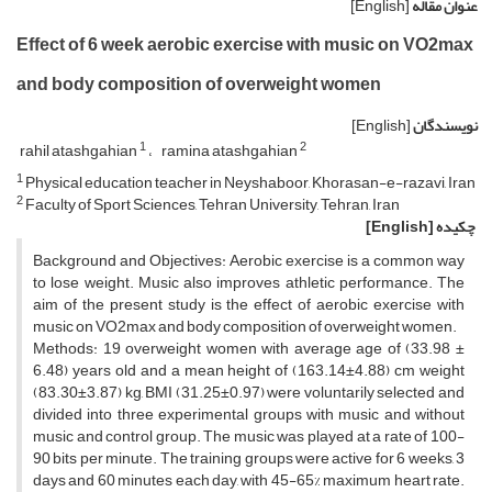
عنوان مقاله
[English]
Effect of 6 week aerobic exercise with music on VO2max
and body composition of overweight women
نویسندگان
[English]
1
2
rahil atashgahian
ramina atashgahian
1
Physical education teacher in Neyshaboor, Khorasan-e-razavi, Iran
2
Faculty of Sport Sciences, Tehran University, Tehran, Iran
چکیده
[English]
Background and Objectives: Aerobic exercise is a common way
to lose weight. Music also improves athletic performance. The
aim of the present study is the effect of aerobic exercise with
music on VO2max and body composition of overweight women.
Methods: 19 overweight women with average age of (33.98 ±
6.48) years old and a mean height of (163.14±4.88) cm weight
(83.30±3.87) kg, BMI (31.25±0.97) were voluntarily selected and
divided into three experimental groups with music and without
music and control group. The music was played at a rate of 100-
90 bits per minute. The training groups were active for 6 weeks, 3
days and 60 minutes each day, with 45-65% maximum heart rate.