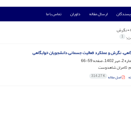
ویسندگان
ارسال مقاله
داوران
تماس با ما
 =
نگرش
1
ات:
هی، نگرش و عملکرد فعالیت جسمانی دانشجویان خوابگاهی
59-66
؛ کامران شاهدوست
314.27 K
ه
اصل مقاله